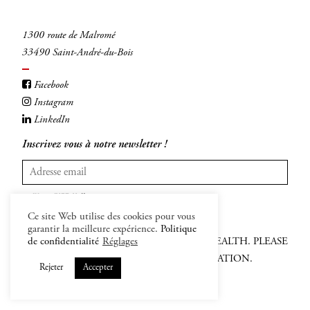
1300 route de Malromé
33490 Saint-André-du-Bois
INSCRIVEZ-VOUS
Facebook
Instagram
LinkedIn
Inscrivez vous à notre newsletter !
INSCRIVEZ-VOUS
Ce site Web utilise des cookies pour vous
garantir la meilleure expérience.
Politique
de confidentialité
Réglages
ALCOHOL ABUSE IS DANFEROUS FOR HEALTH. PLEASE
APPRECIATE AND DRINK WITH MODERATION.
Rejeter
Accepter