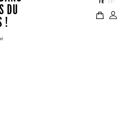
FR
EN
S DU
 !
té