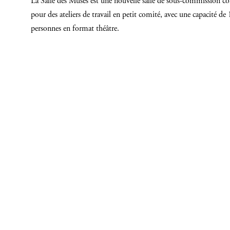
La Salle des Muses est une nouvelle salle de sous-commission c
pour des ateliers de travail en petit comité, avec une capacité de
personnes en format théâtre.