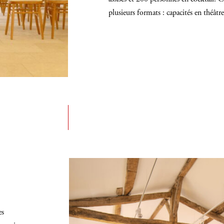
plusieurs formats : capacités en théâtr
es