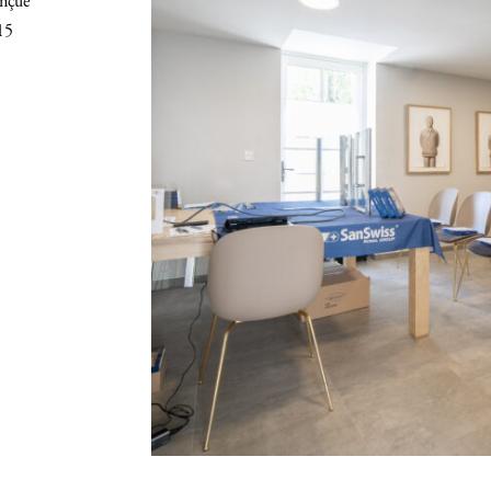
onçue
 15