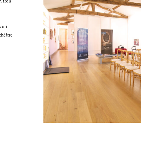
n trois
s ou
théâtre