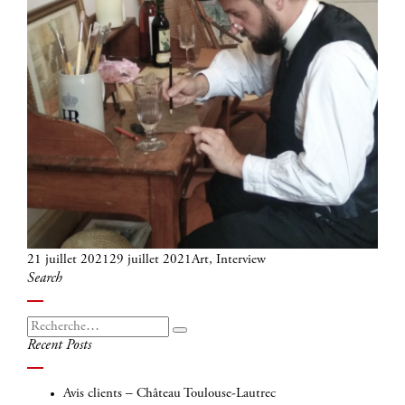
Publié
Catégories
21 juillet 2021
29 juillet 2021
Art
,
Interview
Search
le
Recherche
Recherche
Recent Posts
pour
:
Avis clients – Château Toulouse-Lautrec