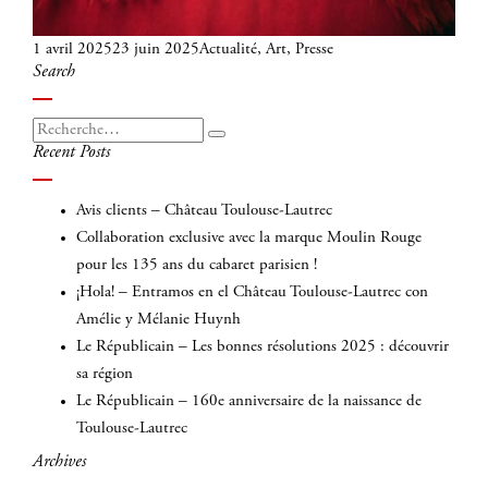
Publié
Catégories
1 avril 2025
23 juin 2025
Actualité
,
Art
,
Presse
Search
le
Recherche
Recherche
Recent Posts
pour
:
Avis clients – Château Toulouse-Lautrec
Collaboration exclusive avec la marque Moulin Rouge
pour les 135 ans du cabaret parisien !
¡Hola! – Entramos en el Château Toulouse-Lautrec con
Amélie y Mélanie Huynh
Le Républicain – Les bonnes résolutions 2025 : découvrir
sa région
Le Républicain – 160e anniversaire de la naissance de
Toulouse-Lautrec
Archives