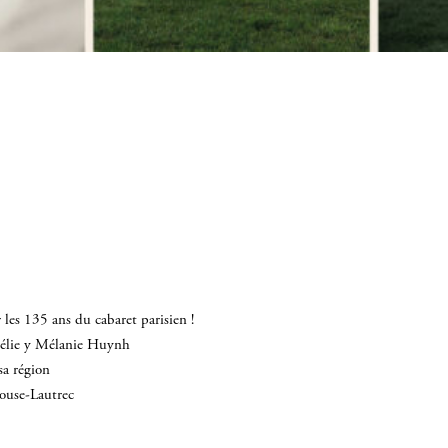
les 135 ans du cabaret parisien !
mélie y Mélanie Huynh
sa région
louse-Lautrec