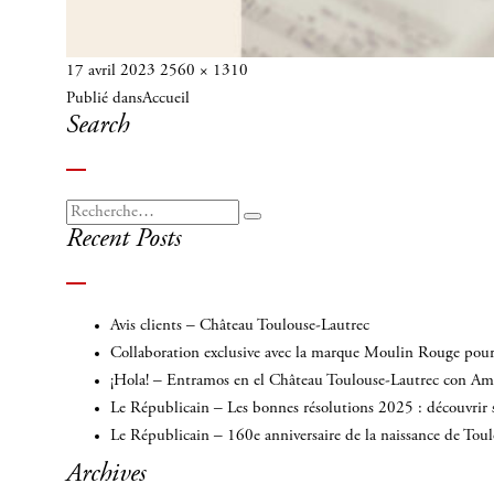
Publié
Taille
17 avril 2023
2560 × 1310
Navigation
le
réelle
Publié dans
Accueil
de
Search
l’article
Recherche
Recherche
Recent Posts
pour
:
Avis clients – Château Toulouse-Lautrec
Collaboration exclusive avec la marque Moulin Rouge pour 
¡Hola! – Entramos en el Château Toulouse-Lautrec con A
Le Républicain – Les bonnes résolutions 2025 : découvrir 
Le Républicain – 160e anniversaire de la naissance de Tou
Archives