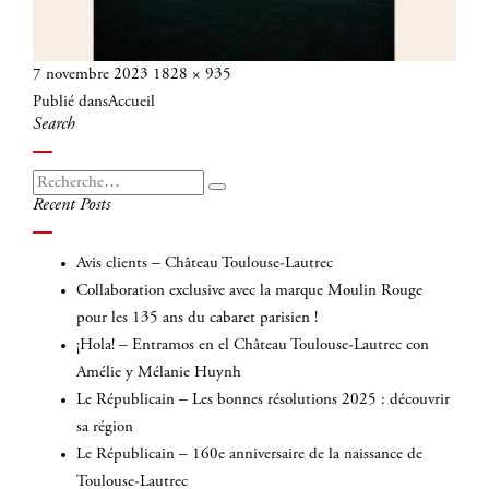
Publié
Taille
7 novembre 2023
1828 × 935
Navigation
le
réelle
Publié dans
Accueil
de
Search
l’article
Recherche
Recherche
Recent Posts
pour
:
Avis clients – Château Toulouse-Lautrec
Collaboration exclusive avec la marque Moulin Rouge
pour les 135 ans du cabaret parisien !
¡Hola! – Entramos en el Château Toulouse-Lautrec con
Amélie y Mélanie Huynh
Le Républicain – Les bonnes résolutions 2025 : découvrir
sa région
Le Républicain – 160e anniversaire de la naissance de
Toulouse-Lautrec