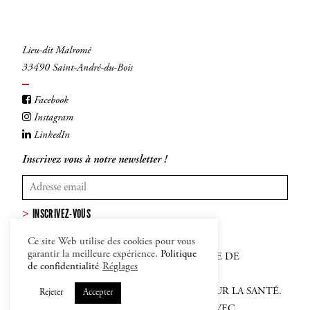
Lieu-dit Malromé
33490 Saint-André-du-Bois
Facebook
Instagram
LinkedIn
Inscrivez vous à notre newsletter !
INSCRIVEZ-VOUS
Ce site Web utilise des cookies pour vous
garantir la meilleure expérience.
Politique
MENTIONS LÉGALES
–
CGV
–
POLITIQUE DE
de confidentialité
Réglages
CONFIDENTIALITÉ ET COOKIES
L'ABUS D'ALCOOL EST DANGEREUX POUR LA SANTÉ.
Rejeter
Accepter
SACHEZ APPRÉCIER ET CONSOMMER AVEC