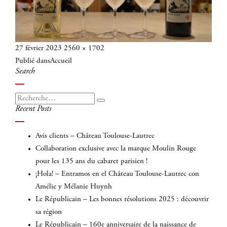
Publié
Taille
27 février 2023
2560 × 1702
Navigation
le
réelle
Publié dans
Accueil
de
Search
l’article
Recherche
Recherche
Recent Posts
pour
:
Avis clients – Château Toulouse-Lautrec
Collaboration exclusive avec la marque Moulin Rouge
pour les 135 ans du cabaret parisien !
¡Hola! – Entramos en el Château Toulouse-Lautrec con
Amélie y Mélanie Huynh
Le Républicain – Les bonnes résolutions 2025 : découvrir
sa région
Le Républicain – 160e anniversaire de la naissance de