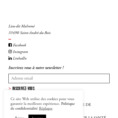
Lieu-dit Malromé
33490 Saint-André-du-Bois
Facebook
Instagram
LinkedIn
Inscrivez vous à notre newsletter !
INSCRIVEZ-VOUS
Ce site Web utilise des cookies pour vous
garantir la meilleure expérience.
Politique
MENTIONS LÉGALES
–
CGV
–
POLITIQUE DE
de confidentialité
Réglages
CONFIDENTIALITÉ ET COOKIES