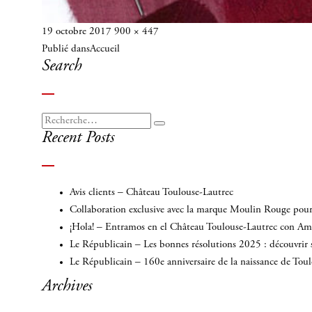
Publié
Taille
19 octobre 2017
900 × 447
Navigation
le
réelle
Publié dans
Accueil
de
Search
l’article
Recherche
Recherche
Recent Posts
pour
:
Avis clients – Château Toulouse-Lautrec
Collaboration exclusive avec la marque Moulin Rouge pour 
¡Hola! – Entramos en el Château Toulouse-Lautrec con A
Le Républicain – Les bonnes résolutions 2025 : découvrir 
Le Républicain – 160e anniversaire de la naissance de Tou
Archives