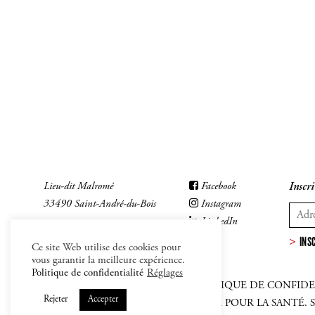
Lieu-dit Malromé
Facebook
Inscri
33490 Saint-André-du-Bois
Instagram
LinkedIn
INS
Ce site Web utilise des cookies pour
vous garantir la meilleure expérience.
Politique de confidentialité
Réglages
MENTIONS LÉGALES
–
CGV
–
POLITIQUE DE CONFIDE
Rejeter
Accepter
L'ABUS D'ALCOOL EST DANGEREUX POUR LA SANTÉ.