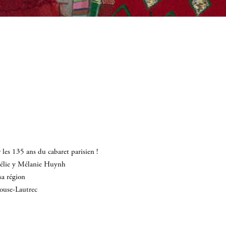
les 135 ans du cabaret parisien !
mélie y Mélanie Huynh
sa région
louse-Lautrec