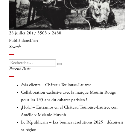
Publié
Taille
28 juillet 2017
3503 × 2480
Navigation
le
réelle
Publié dans
L’art
de
Search
l’article
Recherche
Recherche
Recent Posts
pour
:
Avis clients – Château Toulouse-Lautrec
Collaboration exclusive avec la marque Moulin Rouge
pour les 135 ans du cabaret parisien !
¡Hola! – Entramos en el Château Toulouse-Lautrec con
Amélie y Mélanie Huynh
Le Républicain – Les bonnes résolutions 2025 : découvrir
sa région