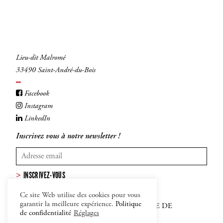
Lieu-dit Malromé
33490 Saint-André-du-Bois
Facebook
Instagram
LinkedIn
Inscrivez vous à notre newsletter !
INSCRIVEZ-VOUS
Ce site Web utilise des cookies pour vous
garantir la meilleure expérience.
Politique
MENTIONS LÉGALES
–
CGV
–
POLITIQUE DE
de confidentialité
Réglages
CONFIDENTIALITÉ ET COOKIES