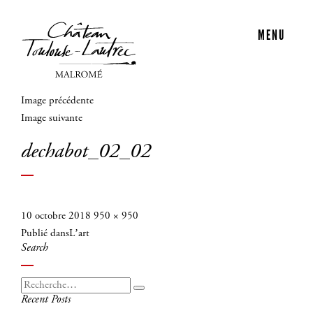
MENU
Image précédente
Image suivante
dechabot_02_02
Publié
Taille
10 octobre 2018
950 × 950
Navigation
le
réelle
Publié dans
L’art
de
Search
l’article
Recherche
Recherche
Recent Posts
pour