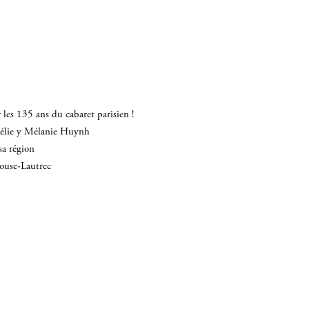
les 135 ans du cabaret parisien !
mélie y Mélanie Huynh
sa région
louse-Lautrec