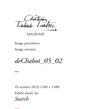
Image précédente
Image suivante
deChabot_05_02
Publié
Taille
10 octobre 2018
1200 × 1488
Navigation
le
réelle
Publié dans
L’art
de
Search
l’article