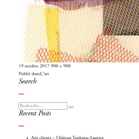
Publié
Taille
19 octobre 2017
900 × 900
Navigation
le
réelle
Publié dans
L’art
de
Search
l’article
Recherche
Recherche
Recent Posts
pour
:
Avis clients – Château Toulouse-Lautrec