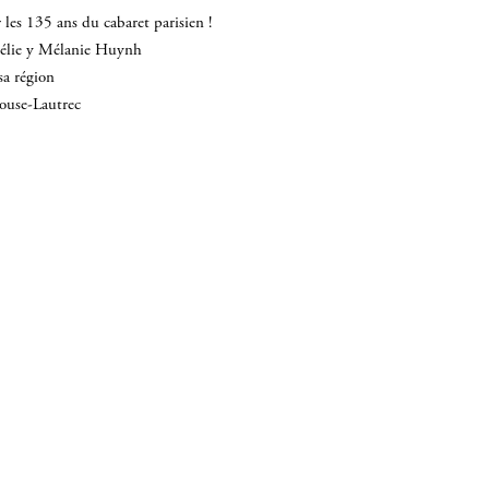
les 135 ans du cabaret parisien !
mélie y Mélanie Huynh
sa région
louse-Lautrec
INSCRIVEZ-VOUS