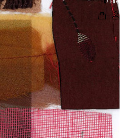
FR
EN