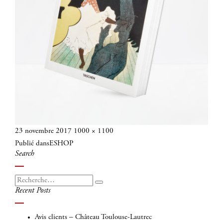
Publié
Taille
23 novembre 2017
1000 × 1100
Navigation
le
réelle
Publié dans
ESHOP
de
Search
l’article
Recherche
Recherche
Recent Posts
pour
:
Avis clients – Château Toulouse-Lautrec