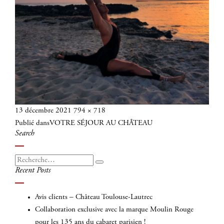
Publié
Taille
13 décembre 2021
794 × 718
Navigation
le
réelle
Publié dans
VOTRE SÉJOUR AU CHÂTEAU
de
Search
l’article
Recherche
Recherche
Recent Posts
pour
:
Avis clients – Château Toulouse-Lautrec
Collaboration exclusive avec la marque Moulin Rouge
pour les 135 ans du cabaret parisien !