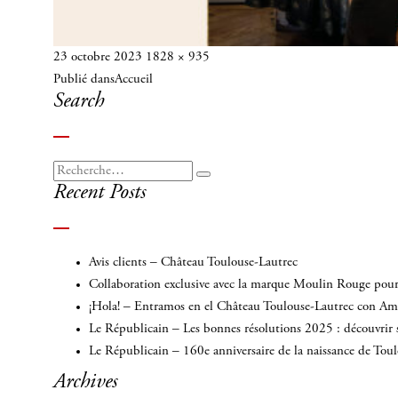
Publié
Taille
23 octobre 2023
1828 × 935
Navigation
le
réelle
Publié dans
Accueil
de
Search
l’article
Recherche
Recherche
Recent Posts
pour
:
Avis clients – Château Toulouse-Lautrec
Collaboration exclusive avec la marque Moulin Rouge pour 
¡Hola! – Entramos en el Château Toulouse-Lautrec con A
Le Républicain – Les bonnes résolutions 2025 : découvrir 
Le Républicain – 160e anniversaire de la naissance de Tou
Archives