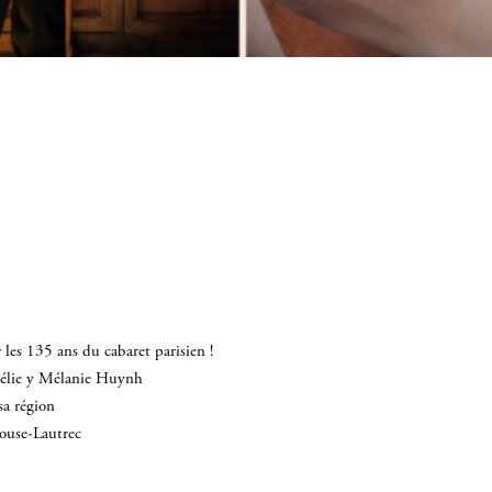
les 135 ans du cabaret parisien !
mélie y Mélanie Huynh
sa région
louse-Lautrec