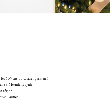
les 135 ans du cabaret parisien !
mélie y Mélanie Huynh
sa région
louse-Lautrec