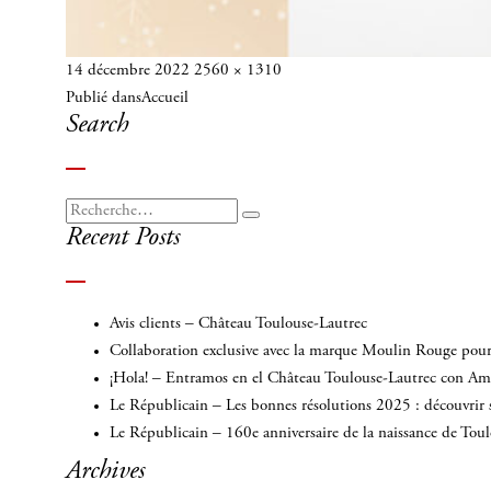
Publié
Taille
14 décembre 2022
2560 × 1310
Navigation
le
réelle
Publié dans
Accueil
de
Search
l’article
Recherche
Recherche
Recent Posts
pour
:
Avis clients – Château Toulouse-Lautrec
Collaboration exclusive avec la marque Moulin Rouge pour 
¡Hola! – Entramos en el Château Toulouse-Lautrec con A
Le Républicain – Les bonnes résolutions 2025 : découvrir 
Le Républicain – 160e anniversaire de la naissance de Tou
Archives