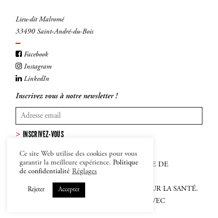
Lieu-dit Malromé
33490 Saint-André-du-Bois
Facebook
Instagram
LinkedIn
Inscrivez vous à notre newsletter !
INSCRIVEZ-VOUS
Ce site Web utilise des cookies pour vous
garantir la meilleure expérience.
Politique
MENTIONS LÉGALES
–
CGV
–
POLITIQUE DE
de confidentialité
Réglages
CONFIDENTIALITÉ ET COOKIES
L'ABUS D'ALCOOL EST DANGEREUX POUR LA SANTÉ.
Rejeter
Accepter
SACHEZ APPRÉCIER ET CONSOMMER AVEC
MODÉRATION.