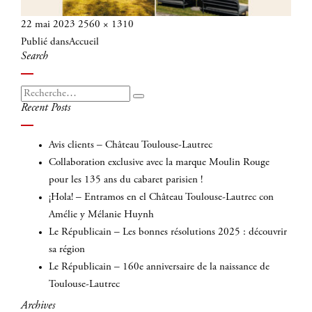
Publié
Taille
22 mai 2023
2560 × 1310
Navigation
le
réelle
Publié dans
Accueil
de
Search
l’article
Recherche
Recherche
Recent Posts
pour
:
Avis clients – Château Toulouse-Lautrec
Collaboration exclusive avec la marque Moulin Rouge
pour les 135 ans du cabaret parisien !
¡Hola! – Entramos en el Château Toulouse-Lautrec con
Amélie y Mélanie Huynh
Le Républicain – Les bonnes résolutions 2025 : découvrir
sa région
Le Républicain – 160e anniversaire de la naissance de
Toulouse-Lautrec
Archives