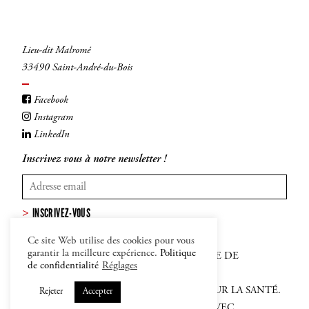
Lieu-dit Malromé
33490 Saint-André-du-Bois
Facebook
Instagram
LinkedIn
Inscrivez vous à notre newsletter !
INSCRIVEZ-VOUS
Ce site Web utilise des cookies pour vous
garantir la meilleure expérience.
Politique
MENTIONS LÉGALES
–
CGV
–
POLITIQUE DE
de confidentialité
Réglages
CONFIDENTIALITÉ ET COOKIES
L'ABUS D'ALCOOL EST DANGEREUX POUR LA SANTÉ.
Rejeter
Accepter
SACHEZ APPRÉCIER ET CONSOMMER AVEC