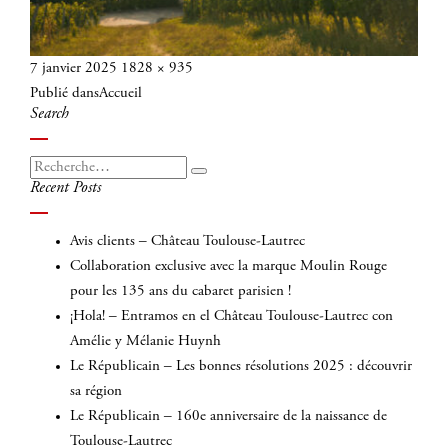
Publié
Taille
7 janvier 2025
1828 × 935
Navigation
le
réelle
Publié dans
Accueil
de
Search
l’article
Recherche
Recherche
Recent Posts
pour
:
Avis clients – Château Toulouse-Lautrec
Collaboration exclusive avec la marque Moulin Rouge
pour les 135 ans du cabaret parisien !
¡Hola! – Entramos en el Château Toulouse-Lautrec con
Amélie y Mélanie Huynh
Le Républicain – Les bonnes résolutions 2025 : découvrir
sa région
Le Républicain – 160e anniversaire de la naissance de
Toulouse-Lautrec