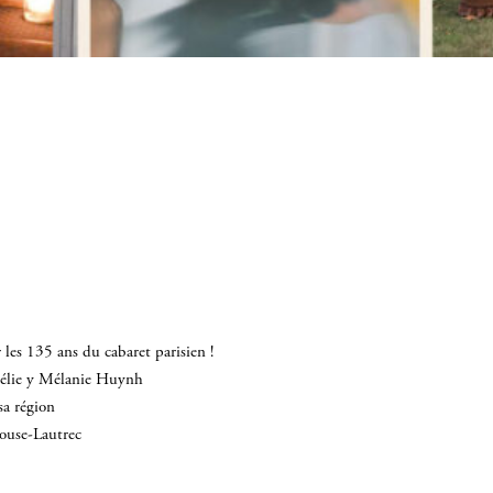
les 135 ans du cabaret parisien !
mélie y Mélanie Huynh
sa région
louse-Lautrec