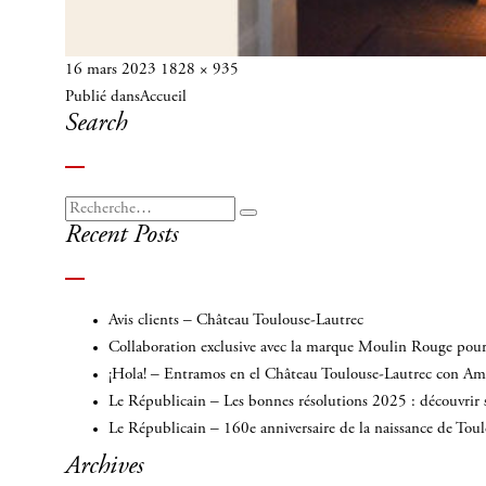
Publié
Taille
16 mars 2023
1828 × 935
Navigation
le
réelle
Publié dans
Accueil
de
Search
l’article
Recherche
Recherche
Recent Posts
pour
:
Avis clients – Château Toulouse-Lautrec
Collaboration exclusive avec la marque Moulin Rouge pour 
¡Hola! – Entramos en el Château Toulouse-Lautrec con A
Le Républicain – Les bonnes résolutions 2025 : découvrir 
Le Républicain – 160e anniversaire de la naissance de Tou
Archives