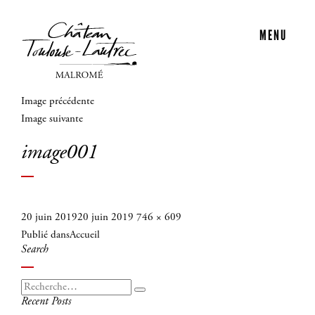
MENU
Image précédente
Image suivante
image001
Publié
Taille
20 juin 2019
20 juin 2019
746 × 609
Navigation
le
réelle
Publié dans
Accueil
de
Search
l’article
Recherche
Recherche
Recent Posts
pour