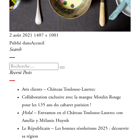
Publié
Taille
2 août 2021
1407 × 1001
Navigation
le
réelle
Publié dans
Accueil
de
Search
l’article
Recherche
Recherche
Recent Posts
pour
:
Avis clients – Château Toulouse-Lautrec
Collaboration exclusive avec la marque Moulin Rouge
pour les 135 ans du cabaret parisien !
¡Hola! – Entramos en el Château Toulouse-Lautrec con
Amélie y Mélanie Huynh
Le Républicain – Les bonnes résolutions 2025 : découvrir
sa région