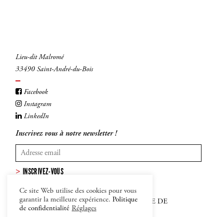
Lieu-dit Malromé
33490 Saint-André-du-Bois
Facebook
Instagram
LinkedIn
Inscrivez vous à notre newsletter !
INSCRIVEZ-VOUS
Ce site Web utilise des cookies pour vous
garantir la meilleure expérience.
Politique
MENTIONS LÉGALES
–
CGV
–
POLITIQUE DE
de confidentialité
Réglages
CONFIDENTIALITÉ ET COOKIES