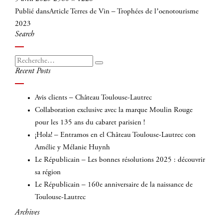
Navigation
le
réelle
Publié dans
Article Terres de Vin – Trophées de l’oenotourisme
de
2023
l’article
Search
Recherche
Recherche
Recent Posts
pour
:
Avis clients – Château Toulouse-Lautrec
Collaboration exclusive avec la marque Moulin Rouge
pour les 135 ans du cabaret parisien !
¡Hola! – Entramos en el Château Toulouse-Lautrec con
Amélie y Mélanie Huynh
Le Républicain – Les bonnes résolutions 2025 : découvrir
sa région
Le Républicain – 160e anniversaire de la naissance de
Toulouse-Lautrec
Archives