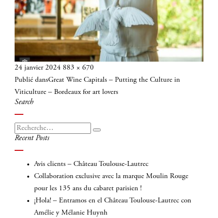
Publié
Taille
24 janvier 2024
883 × 670
Navigation
le
réelle
Publié dans
Great Wine Capitals – Putting the Culture in
de
Viticulture – Bordeaux for art lovers
l’article
Search
Recherche
Recherche
Recent Posts
pour
:
Avis clients – Château Toulouse-Lautrec
Collaboration exclusive avec la marque Moulin Rouge
pour les 135 ans du cabaret parisien !
¡Hola! – Entramos en el Château Toulouse-Lautrec con
Amélie y Mélanie Huynh