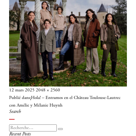
Publié
Taille
12 mars 2025
2048 × 2560
Navigation
le
réelle
Publié dans
¡Hola! – Entramos en el Château Toulouse-Lautrec
de
con Amélie y Mélanie Huynh
l’article
Search
Recherche
Recherche
Recent Posts
pour