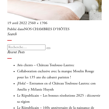
Publié
Taille
19 avril 2022
2560 × 1706
Navigation
le
réelle
Publié dans
NOS CHAMBRES D’HÔTES
de
Search
l’article
Recherche
Recherche
Recent Posts
pour
:
Avis clients – Château Toulouse-Lautrec
Collaboration exclusive avec la marque Moulin Rouge
pour les 135 ans du cabaret parisien !
¡Hola! – Entramos en el Château Toulouse-Lautrec con
Amélie y Mélanie Huynh
Le Républicain – Les bonnes résolutions 2025 : découvrir
sa région
Le Républicain – 160e anniversaire de la naissance de