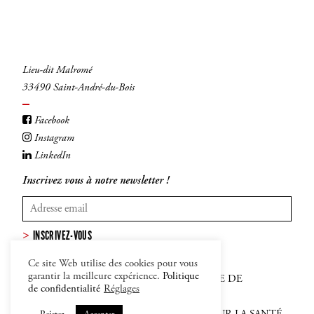
Lieu-dit Malromé
33490 Saint-André-du-Bois
Facebook
Instagram
LinkedIn
Inscrivez vous à notre newsletter !
INSCRIVEZ-VOUS
Ce site Web utilise des cookies pour vous
garantir la meilleure expérience.
Politique
MENTIONS LÉGALES
–
CGV
–
POLITIQUE DE
de confidentialité
Réglages
CONFIDENTIALITÉ ET COOKIES