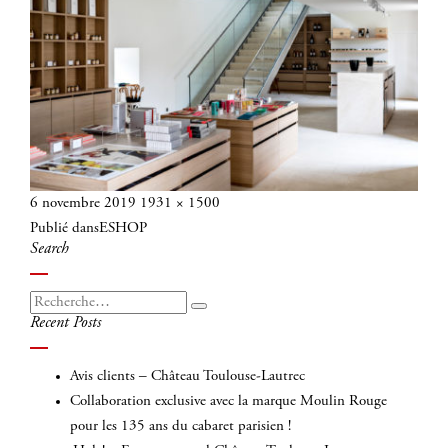
Publié
Taille
6 novembre 2019
1931 × 1500
Navigation
le
réelle
Publié dans
ESHOP
de
Search
l’article
Recherche
Recherche
Recent Posts
pour
:
Avis clients – Château Toulouse-Lautrec
Collaboration exclusive avec la marque Moulin Rouge
pour les 135 ans du cabaret parisien !