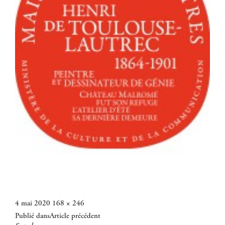
Publié
Taille
4 mai 2020
168 × 246
Navigation
le
réelle
Publié dans
Article précédent
de