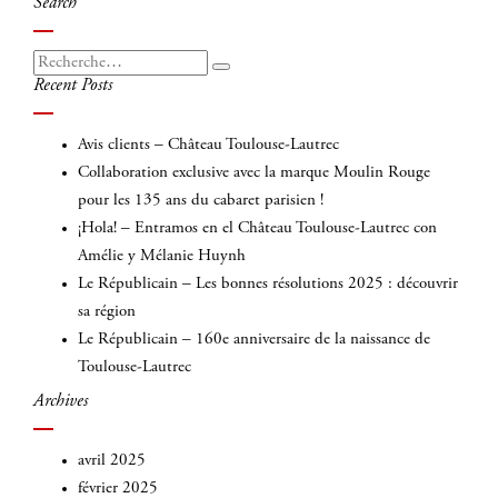
Search
l’article
Recherche
Recherche
Recent Posts
pour
:
Avis clients – Château Toulouse-Lautrec
Collaboration exclusive avec la marque Moulin Rouge
pour les 135 ans du cabaret parisien !
¡Hola! – Entramos en el Château Toulouse-Lautrec con
Amélie y Mélanie Huynh
Le Républicain – Les bonnes résolutions 2025 : découvrir
sa région
Le Républicain – 160e anniversaire de la naissance de
Toulouse-Lautrec
Archives
avril 2025
février 2025