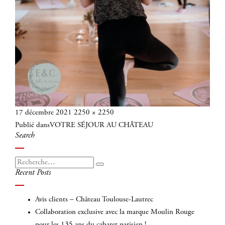
Publié
Taille
17 décembre 2021
2250 × 2250
Navigation
le
réelle
Publié dans
VOTRE SÉJOUR AU CHÂTEAU
de
Search
l’article
Recherche
Recherche
Recent Posts
pour
:
Avis clients – Château Toulouse-Lautrec
Collaboration exclusive avec la marque Moulin Rouge
pour les 135 ans du cabaret parisien !