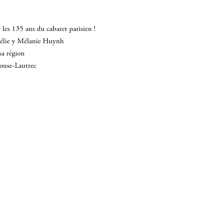
les 135 ans du cabaret parisien !
mélie y Mélanie Huynh
sa région
louse-Lautrec