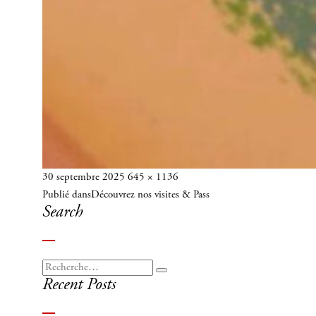
Publié
Taille
30 septembre 2025
645 × 1136
Navigation
le
réelle
Publié dans
Découvrez nos visites & Pass
de
Search
l’article
Recherche
Recherche
Recent Posts
pour
: