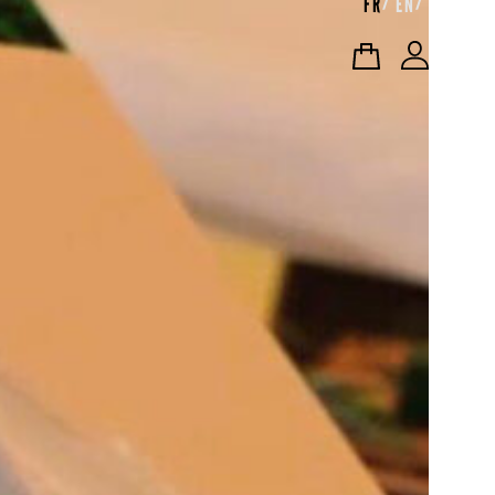
FR
EN