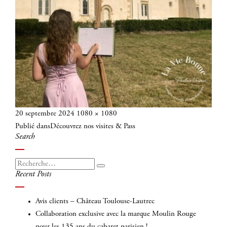
Publié
Taille
20 septembre 2024
1080 × 1080
Navigation
le
réelle
Publié dans
Découvrez nos visites & Pass
de
Search
l’article
Recherche
Recherche
Recent Posts
pour
:
Avis clients – Château Toulouse-Lautrec
Collaboration exclusive avec la marque Moulin Rouge
pour les 135 ans du cabaret parisien !