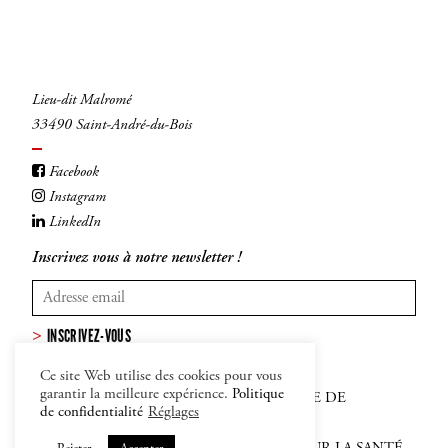
Lieu-dit Malromé
33490 Saint-André-du-Bois
Facebook
Instagram
LinkedIn
Inscrivez vous à notre newsletter !
INSCRIVEZ-VOUS
Ce site Web utilise des cookies pour vous
garantir la meilleure expérience.
Politique
MENTIONS LÉGALES
–
CGV
–
POLITIQUE DE
de confidentialité
Réglages
CONFIDENTIALITÉ ET COOKIES