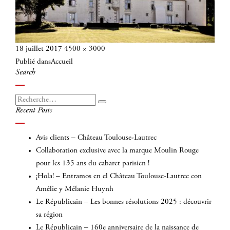
Publié
Taille
18 juillet 2017
4500 × 3000
Navigation
le
réelle
Publié dans
Accueil
de
Search
l’article
Recherche
Recherche
Recent Posts
pour
:
Avis clients – Château Toulouse-Lautrec
Collaboration exclusive avec la marque Moulin Rouge
pour les 135 ans du cabaret parisien !
¡Hola! – Entramos en el Château Toulouse-Lautrec con
Amélie y Mélanie Huynh
Le Républicain – Les bonnes résolutions 2025 : découvrir
sa région
Le Républicain – 160e anniversaire de la naissance de