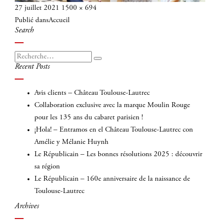
Publié
Taille
27 juillet 2021
1500 × 694
Navigation
le
réelle
Publié dans
Accueil
de
Search
l’article
Recherche
Recherche
Recent Posts
pour
:
Avis clients – Château Toulouse-Lautrec
Collaboration exclusive avec la marque Moulin Rouge
pour les 135 ans du cabaret parisien !
¡Hola! – Entramos en el Château Toulouse-Lautrec con
Amélie y Mélanie Huynh
Le Républicain – Les bonnes résolutions 2025 : découvrir
sa région
Le Républicain – 160e anniversaire de la naissance de
Toulouse-Lautrec
Archives