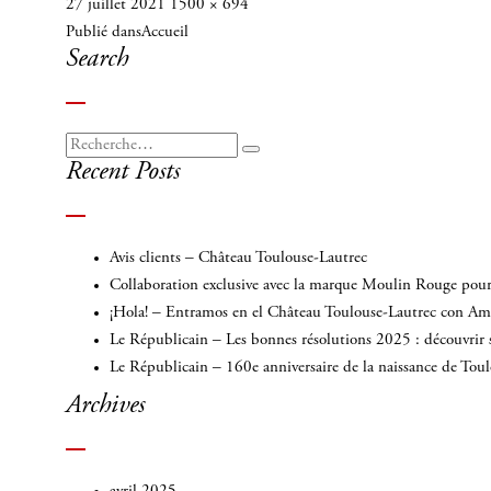
Publié
Taille
27 juillet 2021
1500 × 694
Navigation
le
réelle
Publié dans
Accueil
de
Search
l’article
Recherche
Recherche
Recent Posts
pour
:
Avis clients – Château Toulouse-Lautrec
Collaboration exclusive avec la marque Moulin Rouge pour 
¡Hola! – Entramos en el Château Toulouse-Lautrec con A
Le Républicain – Les bonnes résolutions 2025 : découvrir 
Le Républicain – 160e anniversaire de la naissance de Tou
Archives