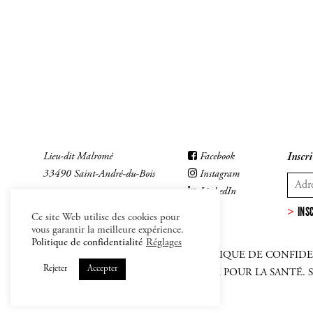
Lieu-dit Malromé
Facebook
Inscri
33490 Saint-André-du-Bois
Instagram
LinkedIn
INS
Ce site Web utilise des cookies pour
vous garantir la meilleure expérience.
Politique de confidentialité
Réglages
MENTIONS LÉGALES
–
CGV
–
POLITIQUE DE CONFIDE
Rejeter
Accepter
L'ABUS D'ALCOOL EST DANGEREUX POUR LA SANTÉ.