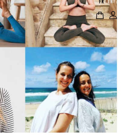
FR
EN