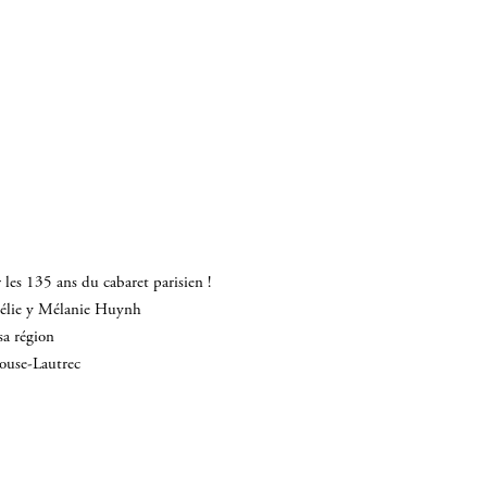
les 135 ans du cabaret parisien !
mélie y Mélanie Huynh
sa région
louse-Lautrec