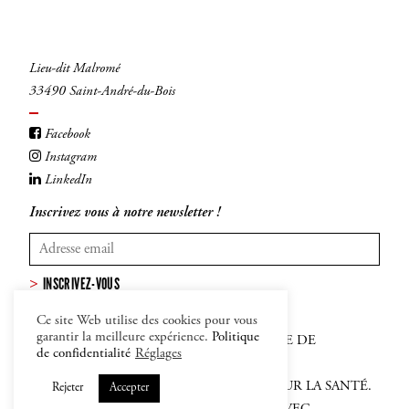
Lieu-dit Malromé
33490 Saint-André-du-Bois
Facebook
Instagram
LinkedIn
Inscrivez vous à notre newsletter !
INSCRIVEZ-VOUS
Ce site Web utilise des cookies pour vous
garantir la meilleure expérience.
Politique
MENTIONS LÉGALES
–
CGV
–
POLITIQUE DE
de confidentialité
Réglages
CONFIDENTIALITÉ ET COOKIES
L'ABUS D'ALCOOL EST DANGEREUX POUR LA SANTÉ.
Rejeter
Accepter