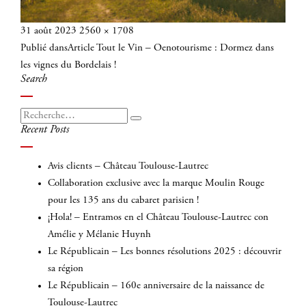
Publié
Taille
31 août 2023
2560 × 1708
Navigation
le
réelle
Publié dans
Article Tout le Vin – Oenotourisme : Dormez dans
de
les vignes du Bordelais !
l’article
Search
Recherche
Recherche
Recent Posts
pour
:
Avis clients – Château Toulouse-Lautrec
Collaboration exclusive avec la marque Moulin Rouge
pour les 135 ans du cabaret parisien !
¡Hola! – Entramos en el Château Toulouse-Lautrec con
Amélie y Mélanie Huynh
Le Républicain – Les bonnes résolutions 2025 : découvrir
sa région
Le Républicain – 160e anniversaire de la naissance de
Toulouse-Lautrec