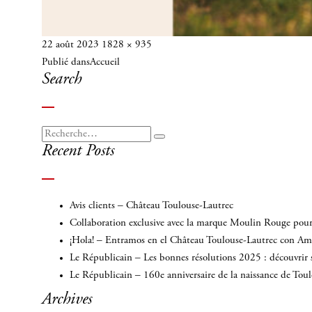
Publié
Taille
22 août 2023
1828 × 935
Navigation
le
réelle
Publié dans
Accueil
de
Search
l’article
Recherche
Recherche
Recent Posts
pour
:
Avis clients – Château Toulouse-Lautrec
Collaboration exclusive avec la marque Moulin Rouge pour 
¡Hola! – Entramos en el Château Toulouse-Lautrec con A
Le Républicain – Les bonnes résolutions 2025 : découvrir 
Le Républicain – 160e anniversaire de la naissance de Tou
Archives