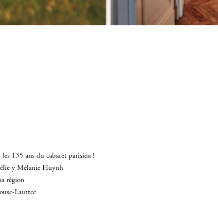
les 135 ans du cabaret parisien !
mélie y Mélanie Huynh
sa région
louse-Lautrec