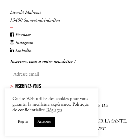
Lieu-dit Malromé
33490 Saint-André-du-Bois
Facebook
Instagram
LinkedIn
Inscrivez vous à notre newsletter !
INSCRIVEZ-VOUS
Ce site Web utilise des cookies pour vous
garantir la meilleure expérience.
Politique
MENTIONS LÉGALES
–
CGV
–
POLITIQUE DE
de confidentialité
Réglages
CONFIDENTIALITÉ ET COOKIES
L'ABUS D'ALCOOL EST DANGEREUX POUR LA SANTÉ.
Rejeter
Accepter
SACHEZ APPRÉCIER ET CONSOMMER AVEC
MODÉRATION.