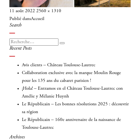
Publié
Taille
11 août 2022
2560 × 1310
Navigation
le
réelle
Publié dans
Accueil
de
Search
l’article
Recherche
Recherche
Recent Posts
pour
:
Avis clients – Château Toulouse-Lautrec
Collaboration exclusive avec la marque Moulin Rouge
pour les 135 ans du cabaret parisien !
¡Hola! – Entramos en el Château Toulouse-Lautrec con
Amélie y Mélanie Huynh
Le Républicain – Les bonnes résolutions 2025 : découvrir
sa région
Le Républicain – 160e anniversaire de la naissance de
Toulouse-Lautrec
Archives