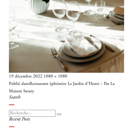
Publié
Taille
19 décembre 2022
1080 × 1080
Navigation
le
réelle
Publié dans
Restaurant éphémère Le Jardin d’Henri – Par La
de
Maison Savary
l’article
Search
Recherche
Recherche
Recent Posts
pour
: