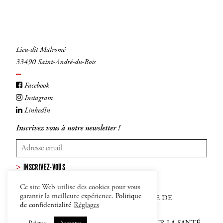
Lieu-dit Malromé
33490 Saint-André-du-Bois
Facebook
Instagram
LinkedIn
Inscrivez vous à notre newsletter !
INSCRIVEZ-VOUS
Ce site Web utilise des cookies pour vous
garantir la meilleure expérience.
Politique
MENTIONS LÉGALES
–
CGV
–
POLITIQUE DE
de confidentialité
Réglages
CONFIDENTIALITÉ ET COOKIES