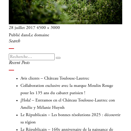
Publié
Taille
28 juillet 2017
4500 × 3000
Navigation
le
réelle
Publié dans
Le domaine
de
Search
l’article
Recherche
Recherche
Recent Posts
pour
:
Avis clients – Château Toulouse-Lautrec
Collaboration exclusive avec la marque Moulin Rouge
pour les 135 ans du cabaret parisien !
¡Hola! – Entramos en el Château Toulouse-Lautrec con
Amélie y Mélanie Huynh
Le Républicain – Les bonnes résolutions 2025 : découvrir
sa région
Le Républicain – 160e anniversaire de la naissance de