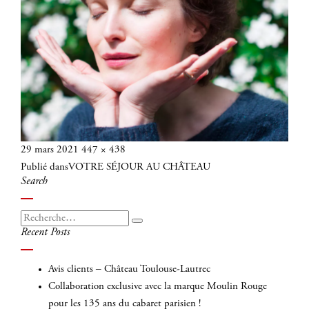
Publié
Taille
29 mars 2021
447 × 438
Navigation
le
réelle
Publié dans
VOTRE SÉJOUR AU CHÂTEAU
de
Search
l’article
Recherche
Recherche
Recent Posts
pour
:
Avis clients – Château Toulouse-Lautrec
Collaboration exclusive avec la marque Moulin Rouge
pour les 135 ans du cabaret parisien !